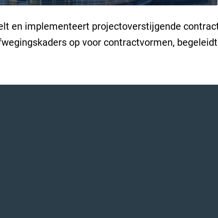
lt en implementeert projectoverstijgende contrac
 afwegingskaders op voor contractvormen, begeleid